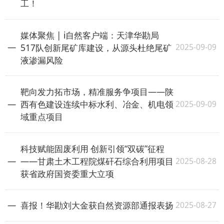
工！
媒体聚焦 | i自然客户端：天津华勘局
2025-09-09
517队创新尾矿库建设，从源头杜绝尾矿
液渗漏风险
靶向发力拓市场，精准服务争项目——陕
2025-09-09
西有色建设连续中标水利、冶金、机电领
域重点项目
科技赋能固废利用 创新引领“双碳”征程
2025-08-28
——甘肃土木工程院煤矸石综合利用项目
获省政府国资委重大立项
2025-08-27
喜报！华勘刘大金获自然资源部通报表扬