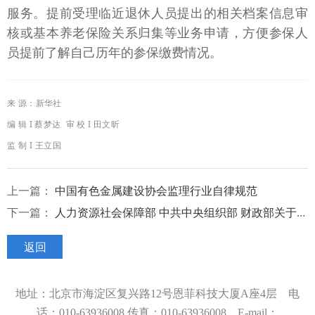
服务。提前受理临近退休人员提出的相关档案信息审
核或基本养老保险关系归集等业务申请，方便参保人
员提前了解自己历年的参保缴费情况。
来 源：
新华社
编 辑 I 蔡梦达
审 校 I 田文昕
监 制
I 王立国
上一篇：
中国有色金属建设协会监理行业自律规范
下一篇：
人力资源社会保障部 中共中央组织部 财政部关于印发《实施弹性退休制度暂行办法》的通知
返回
地址：北京市海淀区复兴路12号恩菲科技大厦A座4层 电
话：010-63936008
传真：010-63936008 E-mail：